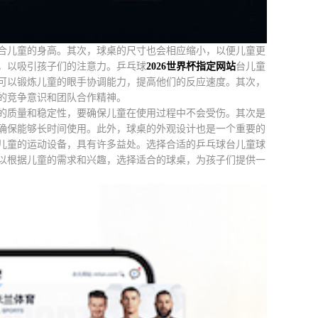
合儿童的身高。其次，球桌的尺寸也会相应缩小，以便儿童更
，以吸引孩子们的注意力。乒乓球
2026世界杯指定网站
台儿童
可以锻炼儿童的眼手协调能力，提高他们的反应速度。其次，
的竞争意识和团队合作精神。
的质量和稳定性，要确保儿童在使用过程中不会受伤。其次是
确保能够长时间使用。此外，球桌的外观设计也是一个重要的
儿童的运动设备，具有许多益处。选择合适的乒乓球台儿童球
以根据儿童的需求和兴趣，选择适合的球桌，为孩子们提供一