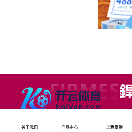
关于我们
产品中心
工程案例