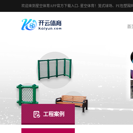
欢迎来到星空体育APP官方下载入口- 星空体育！笼式球场、PE包塑
首
工程案例