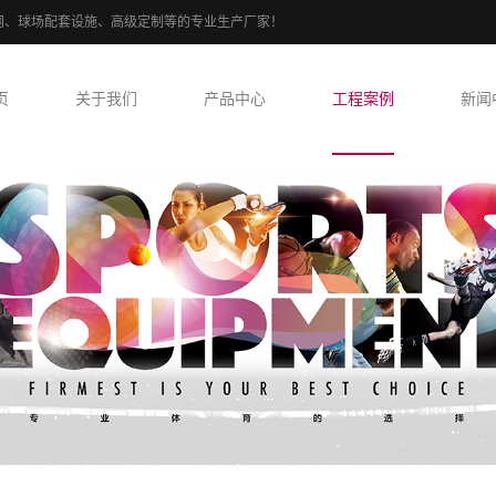
围网、球场配套设施、高级定制等的专业生产厂家！
页
关于我们
产品中心
工程案例
新闻