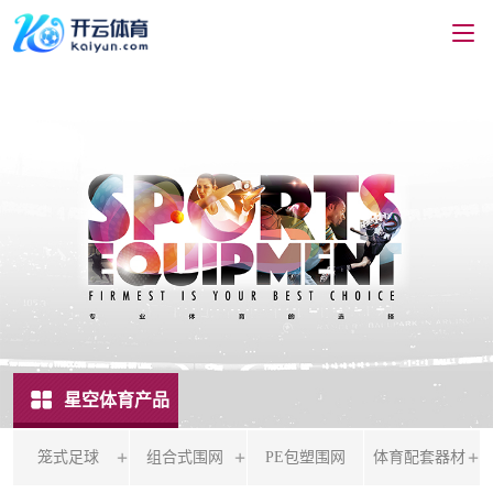
星空体育产品
笼式足球
组合式围网
PE包塑围网
体育配套器材