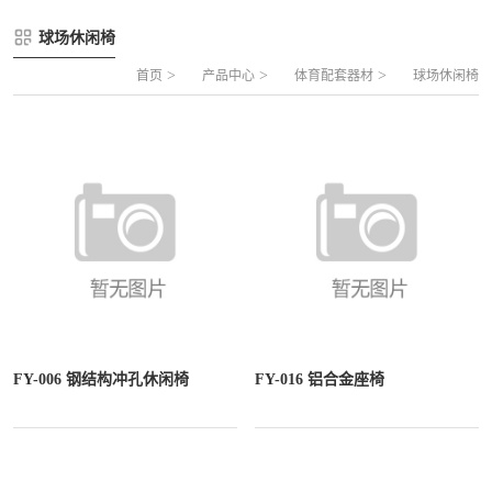
FLZ-A 双夹丝笼式足球
圆管组合式围网
球场休闲椅
FLZ-B 夹芯板笼式足球
方管组合式围网
>
>
>
首页
产品中心
体育配套器材
球场休闲椅
FLZ-C 半格栅笼式足球
片装组合式围网
FLZ-D PE包塑笼式足球
FY-006 钢结构冲孔休闲椅
FY-016 铝合金座椅