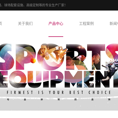
围网、球场配套设施、高级定制等的专业生产厂家！
页
关于我们
产品中心
工程案例
新闻