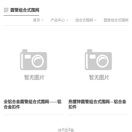
FLZ-A 双夹丝笼式足球
圆管组合式围网
圆管组合式围网
FLZ-B 夹芯板笼式足球
方管组合式围网
>
>
>
首页
产品中心
组合式围网
圆管组合式围网
FLZ-C 半格栅笼式足球
片装组合式围网
FLZ-D PE包塑笼式足球
全铝合金圆管组合式围网——铝
热镀锌圆管组合式围网—铝合金
合金扣件
扣件
1
2
共
页
条