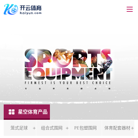
星空体育产品
笼式足球
组合式围网
PE包塑围网
体育配套器材