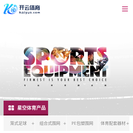
星空体育产品
笼式足球
组合式围网
PE包塑围网
体育配套器材