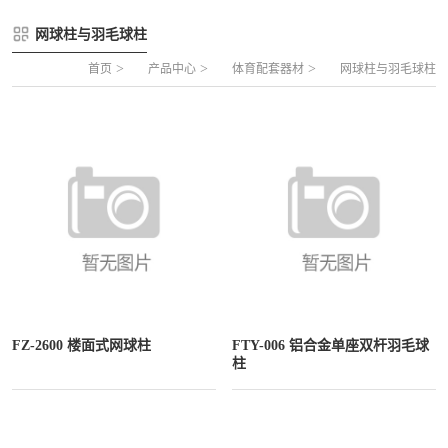
FLZ-A 双夹丝笼式足球
圆管组合式围网
网球柱与羽毛球柱
FLZ-B 夹芯板笼式足球
方管组合式围网
>
>
>
首页
产品中心
体育配套器材
网球柱与羽毛球柱
FLZ-C 半格栅笼式足球
片装组合式围网
FLZ-D PE包塑笼式足球
FZ-2600 楼面式网球柱
FTY-006 铝合金单座双杆羽毛球
柱