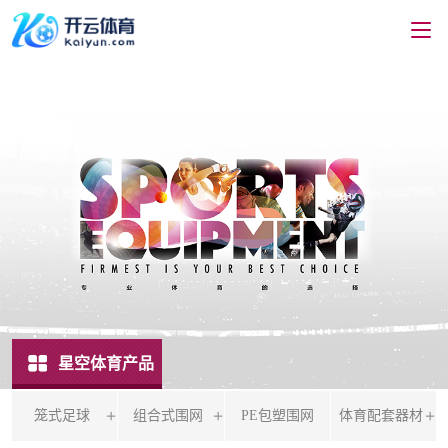
星空体育产品
笼式足球
组合式围网
PE包塑围网
体育配套器材