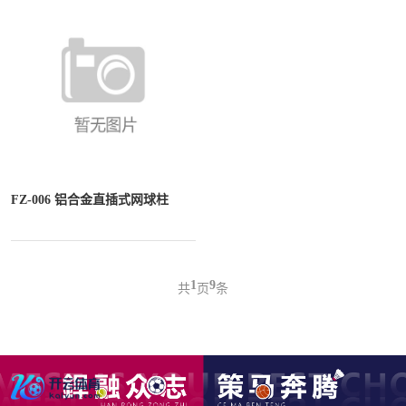
FZ-006 铝合金直插式网球柱
1
9
共
页
条