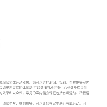
放瑜伽垫或运动器械。您可以选择瑜伽、舞蹈、普拉提等室内
程如果您喜欢团体运动,可以参加当地健身中心或健身房提供
的效果和安全性。常见的室内健身课程包括有氧运动、踏板运
、动感单车、椭圆机等，可以让您在家中进行有氧运动。同