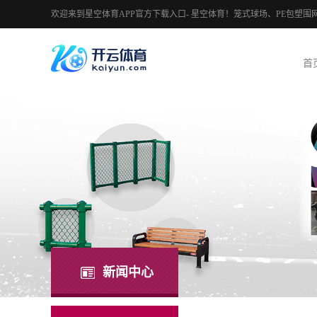
欢迎来到星空体育APP官方下载入口- 星空体育！笼式球场、PE包塑
首
新闻中心