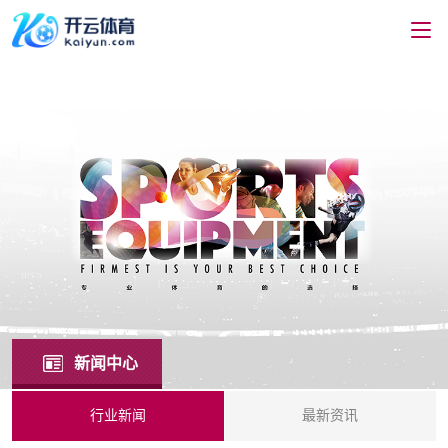
新闻中心
行业新闻
最新资讯