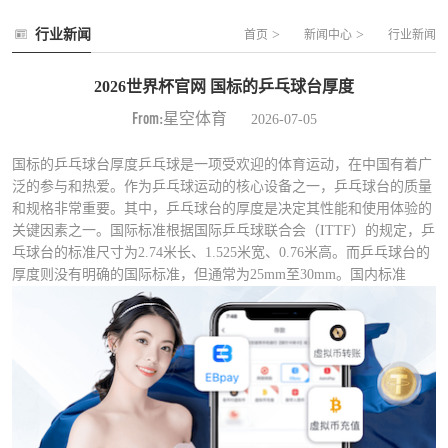
行业新闻
>
>
首页
新闻中心
行业新闻
2026世界杯官网 国标的乒乓球台厚度
From:星空体育
2026-07-05
国标的乒乓球台厚度乒乓球是一项受欢迎的体育运动，在中国有着广
泛的参与和热爱。作为乒乓球运动的核心设备之一，乒乓球台的质量
和规格非常重要。其中，乒乓球台的厚度是决定其性能和使用体验的
关键因素之一。国际标准根据国际乒乓球联合会（ITTF）的规定，乒
乓球台的标准尺寸为2.74米长、1.525米宽、0.76米高。而乒乓球台的
厚度则没有明确的国际标准，但通常为25mm至30mm。国内标准