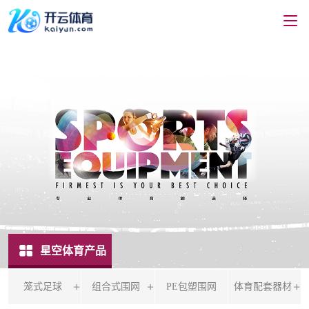
星空体育产品
笼式足球
组合式围网
PE包塑围网
体育配套器材