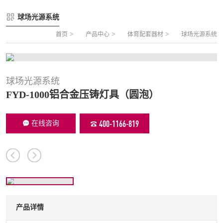
FLZ-A 双夹丝笼式足球
圆管组合式围网
球场光源系统
FLZ-B 夹芯板笼式足球
方管组合式围网
>
>
>
首页
产品中心
体育配套器材
球场光源系统
FLZ-C 半格栅笼式足球
片装组合式围网
FLZ-D PE包塑笼式足球
球场光源系统
FYD-1000铝合金压铸灯具（圆泡）
400-1166-819
在线咨询
产品详情