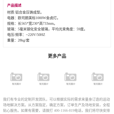
产品描述
材质:铝合金压铸成型。
电器：欧司朗美标1000W金卤灯。
规格：长565*宽230*高733mm。
玻璃：5毫米钢化安全玻璃，平均光束角度：59度。
电压/频率：~220V/50HZ
重量：28kg/套
更多产品
FSDN-401 全
FYD-400铝合
FYD-1000铝合
铝合金专业足
FD-027A运动
金压铸灯具
金压铸灯具
球场专用灯
场专业灯具
（直泡）
（圆泡）
（高级定制）
我们有专业的定制开发团队，可以根据实际的需求来量身订造的运动
场地解决方案。从方案指定，确定方案，订单生产及场地安装，全程
贴心服务。如果有需要，请拨打
400-1166-819
电话，我们将尽快安排